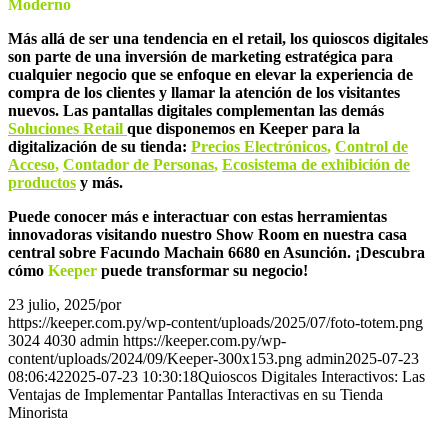
Moderno
Más allá de ser una tendencia en el retail, los quioscos digitales
son parte de una inversión de marketing estratégica para
cualquier negocio que se enfoque en elevar la experiencia de
compra de los clientes y llamar la atención de los visitantes
nuevos. Las pantallas digitales complementan las demás
Soluciones Retail
que disponemos en Keeper para la
digitalización de su tienda:
Precios Electrónicos
,
Control de
Acceso
,
Contador de Personas
,
Ecosistema de exhibición de
productos
y más.
Puede conocer más e interactuar con estas herramientas
innovadoras visitando nuestro Show Room en nuestra casa
central sobre Facundo Machain 6680 en Asunción. ¡Descubra
cómo
Keeper
puede transformar su negocio!
23 julio, 2025
/
por
admin
https://keeper.com.py/wp-content/uploads/2025/07/foto-totem.png
3024
4030
admin
https://keeper.com.py/wp-
content/uploads/2024/09/Keeper-300x153.png
admin
2025-07-23
08:06:42
2025-07-23 10:30:18
Quioscos Digitales Interactivos: Las
Ventajas de Implementar Pantallas Interactivas en su Tienda
Minorista
Novedades