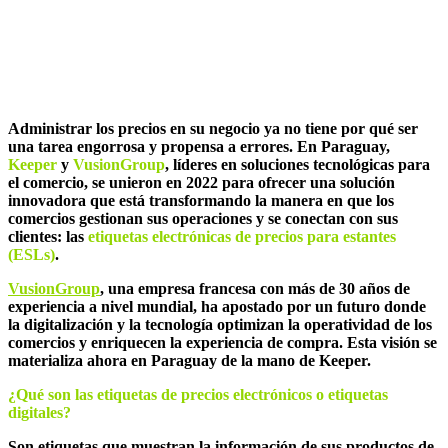
Adiós a las etiquetas de papel: La
revolución de los precios electrónicos
Administrar los precios en su negocio ya no tiene por qué ser
una tarea engorrosa y propensa a errores. En Paraguay,
Keeper
y
VusionGroup
, líderes en soluciones tecnológicas para
el comercio, se unieron en 2022 para ofrecer una solución
innovadora que está transformando la manera en que los
comercios gestionan sus operaciones y se conectan con sus
clientes: las
etiquetas electró
nicas de precios para estantes
(ESLs)
.
VusionGroup
, una empresa francesa con más de 30 años de
experiencia a nivel mundial, ha apostado por un futuro donde
la digitalización y la tecnología optimizan la operatividad de los
comercios y enriquecen la experiencia de compra. Esta visión se
materializa ahora en Paraguay de la mano de Keeper.
¿
Qu
é
son las
etiquetas de precios electró
nicos o
etiquetas
digitales?
Son etiquetas que muestran la información de sus productos de