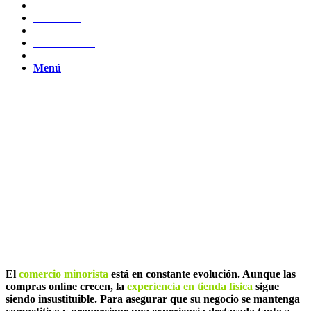
CLIENTES
MARCAS
NOVEDADES
CONTACTO
TRABAJA CON NOSOTROS
Menú
Novedades
Quioscos Digitales Interactivos: Las
Ventajas de Implementar Pantallas
Interactivas en su Tienda Minorista
El
comercio minorista
está en constante evolución. Aunque las
compras online crecen, la
experiencia en tienda f
í
sica
sigue
siendo insustituible. Para asegurar que su negocio se mantenga