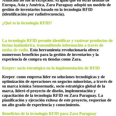
Asunción no fue la excepción. Al igual que en otras tiendas de
Europa, Asia y América, Zara Paraguay adoptó un modelo de
gestión de inventarios basado en la tecnología RFID
(identificación por radiofrecuencia).
¿
Qu
é
es la tecnologí
a RFID?
La tecnolog
ía RFID permite identificar y rastrear productos de
forma inalámbrica, transmitiendo informació
n a trav
é
s de
ondas de radio.
Esta herramienta revolucionaria ofrece
numerosos beneficios para la gestión de inventarios y la
experiencia de compra en tiendas como Zara.
Keeper: socio estrat
é
gico en la implementació
n de RFID
Keeper
,
como empresa líder en soluciones tecnológicas y de
optimización de operaciones en negocios minoristas, a través de
su marca icónica Sensormatic, socio estratégico global de la
marca, lideró el proyecto de diseño, implementación y
capacitación de la tecnología RFID en Zara Paraguay. La
planificación y ejecución exitosa de este proyecto, requerían de
un alto grado de experiencia y conocimiento.
Beneficios de la tecnología RFID para Zara Paraguay