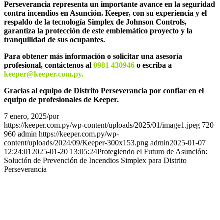
Perseverancia representa un importante avance en la seguridad
contra incendios en Asunción. Keeper, con su experiencia y el
respaldo de la tecnología Simplex de Johnson Controls,
garantiza la protección de este emblemático proyecto y la
tranquilidad de sus ocupantes.
Para obtener más información o solicitar una asesoría
profesional, contáctenos al
0981 430946
o escriba a
keeper@keeper.com.py.
Gracias al equipo de Distrito Perseverancia por confiar en el
equipo de profesionales de Keeper.
7 enero, 2025
/
por
admin
https://keeper.com.py/wp-content/uploads/2025/01/image1.jpeg
720
960
admin
https://keeper.com.py/wp-
content/uploads/2024/09/Keeper-300x153.png
admin
2025-01-07
12:24:01
2025-01-20 13:05:24
Protegiendo el Futuro de Asunción:
Solución de Prevención de Incendios Simplex para Distrito
Perseverancia
Novedades
Revolucione su tienda: cómo combinar
Seguridad y Experiencia del Cliente