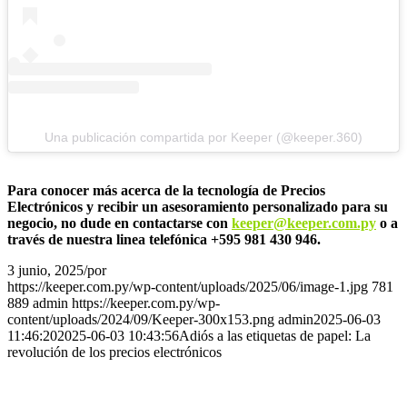
Una publicación compartida por Keeper (@keeper.360)
Para conocer más acerca de la tecnología de Precios
Electrónicos y recibir un asesoramiento personalizado para su
negocio, no dude en contactarse con
keeper@keeper.com.py
o a
través de nuestra linea telefónica +595 981 430 946.
3 junio, 2025
/
por
admin
https://keeper.com.py/wp-content/uploads/2025/06/image-1.jpg
781
889
admin
https://keeper.com.py/wp-
content/uploads/2024/09/Keeper-300x153.png
admin
2025-06-03
11:46:20
2025-06-03 10:43:56
Adiós a las etiquetas de papel: La
revolución de los precios electrónicos
Novedades
Ciudad del Este suma un Centro de