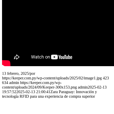
13 febrero, 2025
/
por
admin
https://keeper.com.py/wp-content/uploads/2025/02/image1.jpg
423
634
admin
https://keeper.com.py/wp-
content/uploads/2024/09/Keeper-300x153.png
admin
2025-02-13
19:57:52
2025-02-13 21:00:41
Zara Paraguay: Innovación y
tecnología RFID para una experiencia de compra superior
Novedades
Protegiendo el Futuro de Asunción: