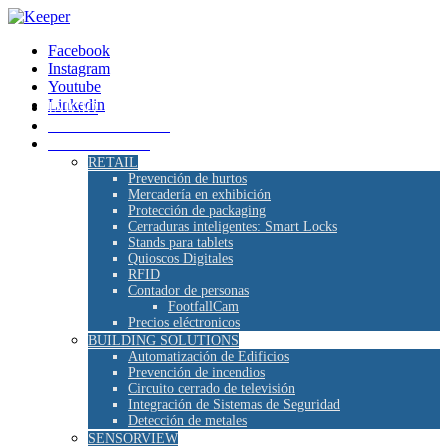
Facebook
Instagram
Youtube
Linkedin
INICIO
SOMOS KEEPER
SOLUCIONES
RETAIL
Prevención de hurtos
Mercadería en exhibición
Protección de packaging
Cerraduras inteligentes: Smart Locks
Stands para tablets
Quioscos Digitales
RFID
Contador de personas
FootfallCam
Precios eléctronicos
BUILDING SOLUTIONS
Automatización de Edificios
Prevención de incendios
Circuito cerrado de televisión
Integración de Sistemas de Seguridad
Detección de metales
SENSORVIEW