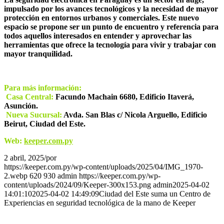
impulsado por los avances tecnológicos y la necesidad de mayor
protección en entornos urbanos y comerciales. Este nuevo
espacio se propone ser un punto de encuentro y referencia para
todos aquellos interesados en entender y aprovechar las
herramientas que ofrece la tecnología para vivir y trabajar con
mayor tranquilidad.
Para más información:
Casa Central:
Facundo Machain 6680, Edificio Itaverá,
Asunción.
Nueva Sucursal:
Avda. San Blas c/ Nicola Arguello, Edificio
Beirut, Ciudad del Este.
Web:
keeper.com.py
2 abril, 2025
/
por
admin
https://keeper.com.py/wp-content/uploads/2025/04/IMG_1970-
2.webp
620
930
admin
https://keeper.com.py/wp-
content/uploads/2024/09/Keeper-300x153.png
admin
2025-04-02
14:01:10
2025-04-02 14:49:09
Ciudad del Este suma un Centro de
Experiencias en seguridad tecnológica de la mano de Keeper
Novedades