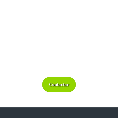
CONTACTAR AQUÍ PARA
CONOCER MÁS ACERCA DE
NUESTRAS SOLUCIONES DE
PREVENCIÓN DE HURTOS.
Contactar