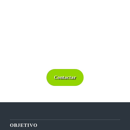
CONTACTAR AQUÍ PARA
CONOCER MÁS ACERCA DE
NUESTRAS SOLUCIONES DE
PREVENCIÓN DE PROTECCIÓN
DE PACKAGING.
Contactar
OBJETIVO