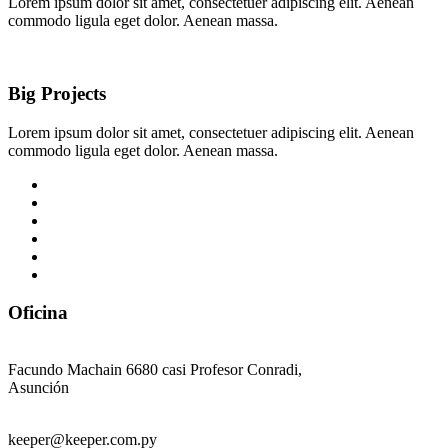
Lorem ipsum dolor sit amet, consectetuer adipiscing elit. Aenean
commodo ligula eget dolor. Aenean massa.
Big Projects
Lorem ipsum dolor sit amet, consectetuer adipiscing elit. Aenean
commodo ligula eget dolor. Aenean massa.
Architecture
Big Projects
Building Solucions
House renovation
Interior Design
Small Projects
Oficina
Ubicación
Facundo Machain 6680 casi Profesor Conradi,
Asunción
Contacto
keeper@keeper.com.py