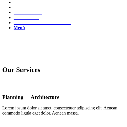
CLIENTES
MARCAS
NOVEDADES
CONTACTO
TRABAJA CON NOSOTROS
Menú
Our Services
Planning
&
Architecture
Lorem ipsum dolor sit amet, consectetuer adipiscing elit. Aenean
commodo ligula eget dolor. Aenean massa.