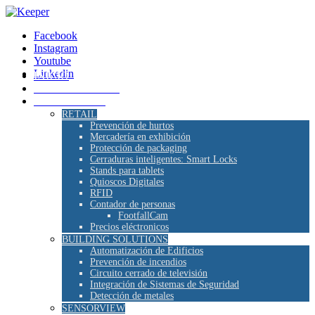
Facebook
Instagram
Youtube
Linkedin
INICIO
SOMOS KEEPER
SOLUCIONES
RETAIL
Prevención de hurtos
Mercadería en exhibición
Protección de packaging
Cerraduras inteligentes: Smart Locks
Stands para tablets
Quioscos Digitales
RFID
Contador de personas
FootfallCam
Precios eléctronicos
BUILDING SOLUTIONS
Automatización de Edificios
Prevención de incendios
Circuito cerrado de televisión
Integración de Sistemas de Seguridad
Detección de metales
SENSORVIEW