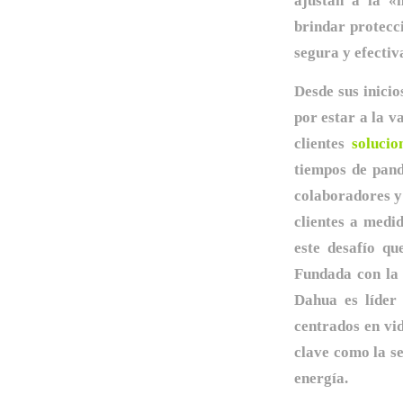
ajustan a la «n
brindar protecc
segura y efectiv
Desde sus inici
por estar a la v
clientes
solucio
tiempos de pand
colaboradores y
clientes a medi
este desafío q
Fundada con la 
Dahua es líder 
centrados en vi
clave como la se
energía.