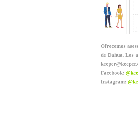
Ofrecemos aseso
de Dahua. Los a
keeper@keeper.
Facebook:
@kee
Instagram:
@ke