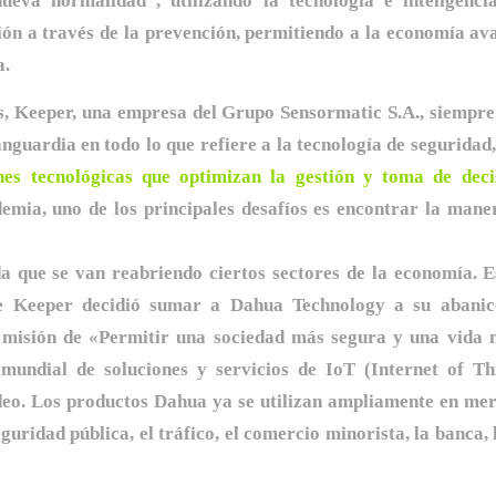
ueva normalidad”, utilizando la tecnología e inteligencia
ión a través de la prevención, permitiendo a la economía a
a.
os, Keeper, una empresa del Grupo Sensormatic S.A., siempre
anguardia en todo lo que refiere a la tecnología de seguridad
nes tecnológicas que optimizan la gestión y toma de deci
emia, uno de los principales desafíos es encontrar la mane
da que se van reabriendo ciertos sectores de la economía. E
ue Keeper decidió sumar a Dahua Technology a su abanico
misión de «Permitir una sociedad más segura y una vida m
mundial de soluciones y servicios de IoT (Internet of Thi
deo. Los productos Dahua ya se utilizan ampliamente en mer
guridad pública, el tráfico, el comercio minorista, la banca, l