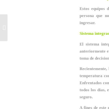
Estos equipos d
persona que no
ingresar.
OneKEY Padlock: El
único candado que
necesita su negocio
Sistema integrad
El sistema int
anteriormente en
toma de decision
Recientemente, 
temperatura co
Enfrentados con 
todos los días,
seguro.
A fines de este