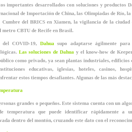
os importantes desarrollados con soluciones y productos D
rnacional de Importación de China, las Olimpiadas de Río, l
 Cumbre del BRICS en Xiamen, la vigilancia de la ciudad 
l metro CBTU de Recife en Brasil.
a del COVID-19,
Dahua
supo adaptarse ágilmente para 
ológicas.
Las soluciones de Dahua
y el know-how de Keepe
público como privado, ya sean plantas industriales, edificios
instituciones educativas, iglesias, hoteles, casinos, hosp
nfrentar estos tiempos desafiantes. Algunas de las más destac
emperatura
ersonas grandes o pequeños. Este sistema cuenta con un algo
de temperatura que puede identificar rápidamente a u
ada dentro del montón, cruzando este dato con el reconocimi