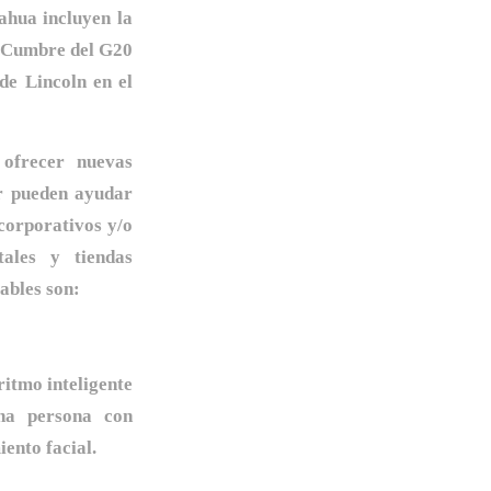
ahua incluyen la
a Cumbre del G20
de Lincoln en el
ofrecer nuevas
r pueden ayudar
 corporativos y/o
itales y tiendas
ables son:
ritmo inteligente
na persona con
ento facial.